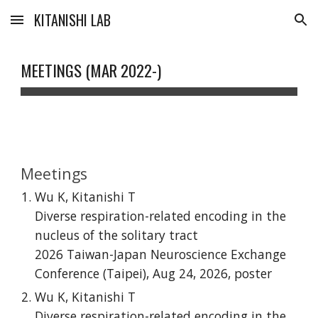
KITANISHI LAB
Skip to main content
Skip to navigation
MEETINGS
(
MAR 2022-
)
Meetings
Wu K, Kitanishi T
Diverse respiration-related encoding in the
nucleus of the solitary tract
2026 Taiwan-Japan Neuroscience Exchange
Conference (Taipei),
Aug
24
, 2026, poster
Wu K, Kitanishi T
Diverse respiration-related encoding in the