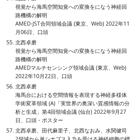
視覚から海馬空間知覚への変換をになう神経回
路機構の解明
AMED-JST合同領域会議 (東京、Web) 2022年11
月06日、口頭
北西卓磨
視覚から海馬空間知覚への変換をになう神経回
路機構の解明
AMEDマルチセンシング領域会議 (東京、Web)
2022年10月22日、口頭
北西卓磨
海馬台における空間情報を表現する神経多様体
学術変革領域 (A)「実世界の奥深い質感情報の分
析と生成」第4回領域会議 (仙台) 2022年9月27
日、口頭・ポスター
北西卓磨、田代麻里子、北西なおみ、水関健司
2領域から単シナプス入力を受ける神経細胞の標