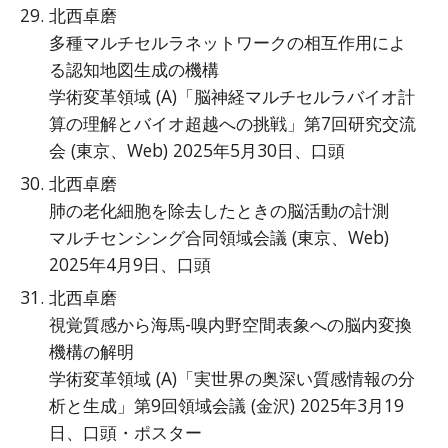
北西卓磨
多種マルチセルラネットワークの相互作用によ
る認知地図生成の機構
学術変革領域 (A)「脳神経マルチセルラバイオ計
算の理解とバイオ超越への挑戦」第7回研究交流
会 (東京、Web) 2025年5月30日、口頭
北西卓磨
肺の老化細胞を除去したときの脳活動の計測
マルチセンシング合同領域会議 (東京、Web)
2025年4月9日、口頭
北西卓磨
視覚質感から海馬-嗅内野空間表象への脳内変換
機構の解明
学術変革領域 (A)「実世界の奥深い質感情報の分
析と生成」第9回領域会議 (金沢) 2025年3月19
日、口頭・ポスター