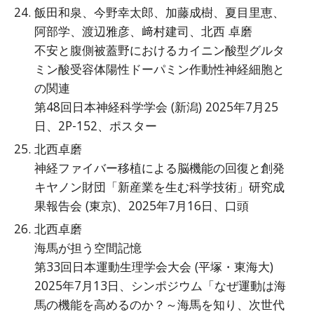
飯田和泉、今野幸太郎、加藤成樹、夏目里恵、
阿部学、渡辺雅彦、﨑村建司、北西 卓磨
不安と腹側被蓋野におけるカイニン酸型グルタ
ミン酸受容体陽性ドーパミン作動性神経細胞と
の関連
第48回日本神経科学学会 (新潟) 2025年7月25
日、2P-152、ポスター
北西卓磨
神経ファイバー移植による脳機能の回復と創発
キヤノン財団「新産業を生む科学技術」研究成
果報告会 (東京)、2025年7月16日、口頭
北西卓磨
海馬が担う空間記憶
第33回日本運動生理学会大会 (平塚・東海大)
2025年7月13日、シンポジウム「なぜ運動は海
馬の機能を高めるのか？～海馬を知り、次世代