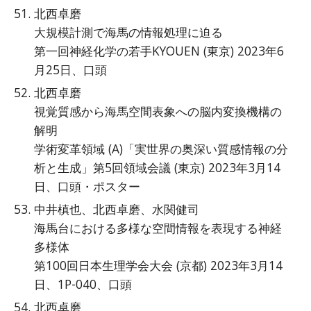
北西卓磨
大規模計測で海馬の情報処理に迫る
第一回神経化学の若手KYOUEN (東京) 2023年6
月25日、口頭
北西卓磨
視覚質感から海馬空間表象への脳内変換機構の
解明
学術変革領域 (A)「実世界の奥深い質感情報の分
析と生成」第5回領域会議 (東京) 2023年3月14
日、口頭・ポスター
中井槙也、北西卓磨、水関健司
海馬台における多様な空間情報を表現する神経
多様体
第100回日本生理学会大会 (京都) 2023年3月14
日、1P-040、口頭
北西卓磨