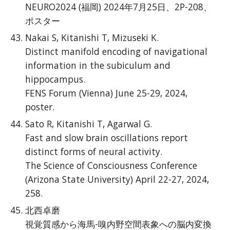
NEURO2024 (福岡) 2024年7月25日、2P-208、
ポスター
Nakai S, Kitanishi T, Mizuseki K.
Distinct manifold encoding of navigational
information in the subiculum and
hippocampus.
FENS Forum (Vienna) June 25-29, 2024,
poster.
Sato R, Kitanishi T, Agarwal G.
Fast and slow brain oscillations report
distinct forms of neural activity.
The Science of Consciousness Conference
(Arizona State University) April 22-27, 2024,
258.
北西卓磨
視覚質感から海馬-嗅内野空間表象への脳内変換