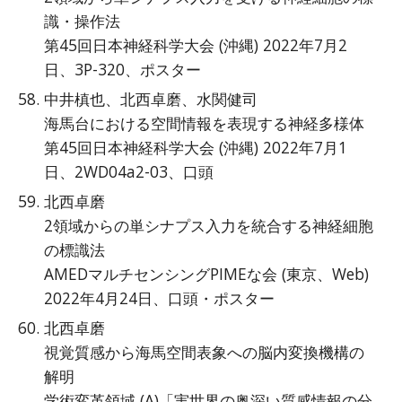
識・操作法
第45回日本神経科学大会 (沖縄) 2022年7月2
日、3P-320、ポスター
中井槙也、北西卓磨、水関健司
海馬台における空間情報を表現する神経多様体
第45回日本神経科学大会 (沖縄) 2022年7月1
日、2WD04a2-03、口頭
北西卓磨
2領域からの単シナプス入力を統合する神経細胞
の標識法
AMEDマルチセンシングPIMEな会 (東京、Web)
2022年4月24日、口頭・ポスター
北西卓磨
視覚質感から海馬空間表象への脳内変換機構の
解明
学術変革領域 (A)「実世界の奥深い質感情報の分