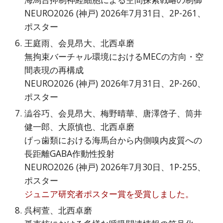
NEURO2026 (神戸) 2026年7月31日、2P-261、
ポスター
王庭雨、会見昂大、北西卓磨
無拘束バーチャル環境におけるMECの方向・空
間表現の再構成
NEURO2026 (神戸) 2026年7月31日、2P-260、
ポスター
澁谷巧、会見昂大、梅野晴華、唐澤啓子、筒井
健一郎、大原慎也、北西卓磨
げっ歯類における海馬台から内側嗅内皮質への
長距離GABA作動性投射
NEURO2026 (神戸) 2026年7月30日、1P-255、
ポスター
ジュニア研究者ポスター
賞を受賞しました。
呉柯萱、北西卓磨