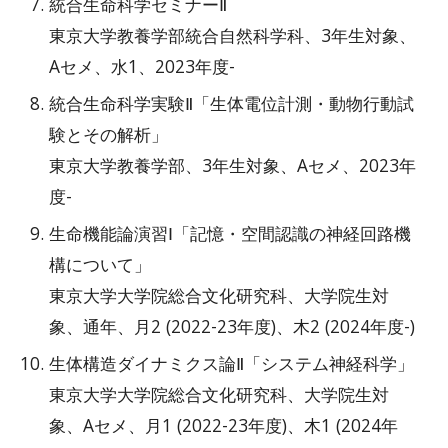
統合生命科学セミナーⅡ
東京大学教養学部統合自然科学科、3年生対象、
Aセメ、水1、2023年度-
統合生命科学実験
Ⅱ「生体電位計測・動物行動試
験とその解析」
東京大学教養学部、3
年生対象、Aセメ、2023年
度-
生命機能論演習Ⅰ「記憶・空間認識の神経回路機
構について」
東京大学大学院総合文化研究科、大学院生対
象、通年、月2
(
2022
-
23年度
)、木
2 (202
4年度-
)
生体構造ダイナミクス論
Ⅱ
「システム神経科学」
東京大学大学院総合文化研究科、大学院生対
象、
Aセメ
、月
1
(2022
-
23年度)、木
1
(2024年