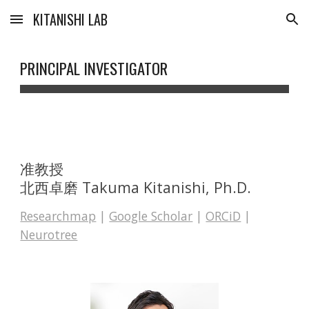
KITANISHI LAB
Skip to main content
Skip to navigation
PRINCIPAL INVESTIGATOR
准教授
北西卓磨
Takuma Kitanishi, Ph.D.
Researchmap
|
Google Scholar
|
ORCiD
|
Neurotree